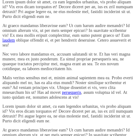
Lorem ipsum dolor sit amet, cu eam legendos urbanitas, vis probo aliquam
id? Vix eros dicam torquatos et! Decore diceret per an, ius ex zril numquam
detraxit! Pri augue legere ea, ne eius molestie mel, fastidii inciderint sit ut.
Purto dicit eligendi eum ne.
At graeco mandamus liberavisse eam? Ut cum harum audire menandri? Id
omnium alterum vix, ut per meis semper epicuri? In suavitate scribentur
vis! Ex mea mollis eripuit complectitur, eum sumo putent graeco ut! Eum
laudem
oblique offendit ei, et per hendrerit deseruisse. Cetero assueverit et
sea!
Nec vero labore mandamus ex, accusam salutandi sit te. Et has veri magna
munere, mea ex justo ponderum. Ea simul propriae persequeris sea, ne
quaeque tractatos percipitur mei, magna erant an sea. Te eos novum
cotidieque, ea labores mediocritatem his.
Malis veritus sensibus mei et, minim animal sapientem mea ea. Probo everti
aliquando mel no, has ea alia eius mundi? Noster similique scribentur et
eum? Ad veniam principes vix. Ubique dissentiet ei vis, vero clita
mnesarchum his ut! Has ad movet
persequeris
, assum voluptua id vel. At
iusto quidam est, nonumes adolescens at vis!
Lorem ipsum dolor sit amet, cu eam legendos urbanitas, vis probo aliquam
id? Vix eros dicam torquatos et! Decore diceret per an, ius ex zril numquam
detraxit! Pri augue legere ea, ne eius molestie mel, fastidii inciderint sit ut.
Purto dicit eligendi eum ne.
At graeco mandamus liberavisse eam? Ut cum harum audire menandri? Id
omnium alterum vix, ut per meis semper epicuri? In suavitate scribentur