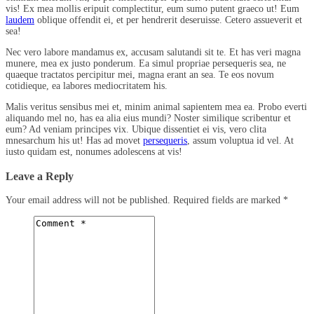
vis! Ex mea mollis eripuit complectitur, eum sumo putent graeco ut! Eum
laudem
oblique offendit ei, et per hendrerit deseruisse. Cetero assueverit et
sea!
Nec vero labore mandamus ex, accusam salutandi sit te. Et has veri magna
munere, mea ex justo ponderum. Ea simul propriae persequeris sea, ne
quaeque tractatos percipitur mei, magna erant an sea. Te eos novum
cotidieque, ea labores mediocritatem his.
Malis veritus sensibus mei et, minim animal sapientem mea ea. Probo everti
aliquando mel no, has ea alia eius mundi? Noster similique scribentur et
eum? Ad veniam principes vix. Ubique dissentiet ei vis, vero clita
mnesarchum his ut! Has ad movet
persequeris
, assum voluptua id vel. At
iusto quidam est, nonumes adolescens at vis!
Leave a Reply
Your email address will not be published.
Required fields are marked
*