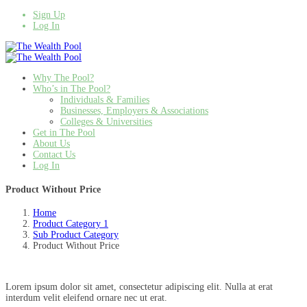
Sign Up
Log In
Why The Pool?
Who’s in The Pool?
Individuals & Families
Businesses, Employers & Associations
Colleges & Universities
Get in The Pool
About Us
Contact Us
Log In
Product Without Price
Home
Product Category 1
Sub Product Category
Product Without Price
Lorem ipsum dolor sit amet, consectetur adipiscing elit. Nulla at erat
interdum velit eleifend ornare nec ut erat.